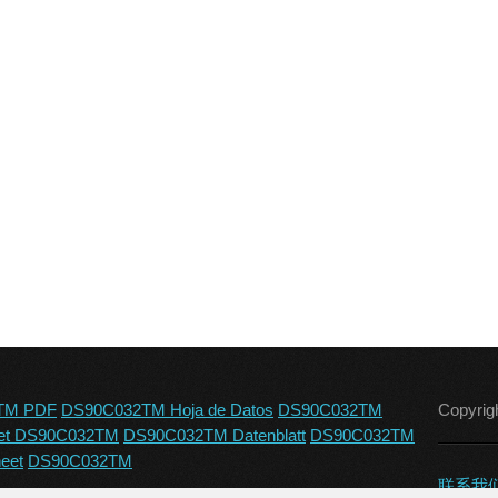
TM PDF
DS90C032TM Hoja de Datos
DS90C032TM
Copyrig
et DS90C032TM
DS90C032TM Datenblatt
DS90C032TM
eet
DS90C032TM
联系我