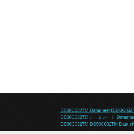
DS90C032TM Datasheet
DS90C032
DS90C032TMデータシート
Datashe
DS90C032TM
DS90C032TM Data sh