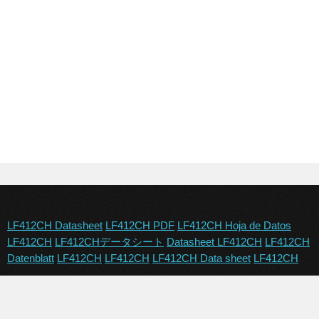
LF412CH Datasheet
LF412CH PDF
LF412CH Hoja de Datos
LF412CH
LF412CHデータシート
Datasheet LF412CH
LF412CH
Datenblatt
LF412CH
LF412CH
LF412CH Data sheet
LF412CH
Copyright © 2024