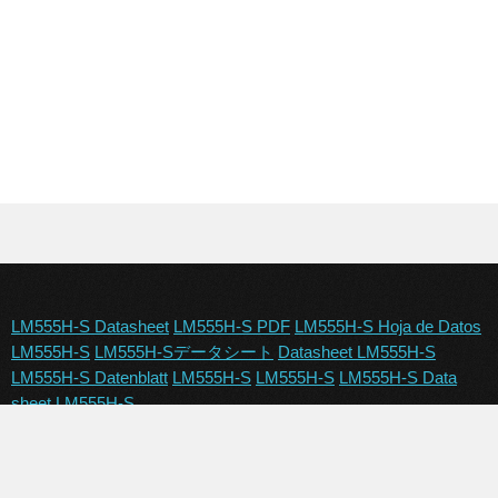
LM555H-S Datasheet
LM555H-S PDF
LM555H-S Hoja de Datos
LM555H-S
LM555H-Sデータシート
Datasheet LM555H-S
LM555H-S Datenblatt
LM555H-S
LM555H-S
LM555H-S Data
sheet
LM555H-S
Copyright © 2024